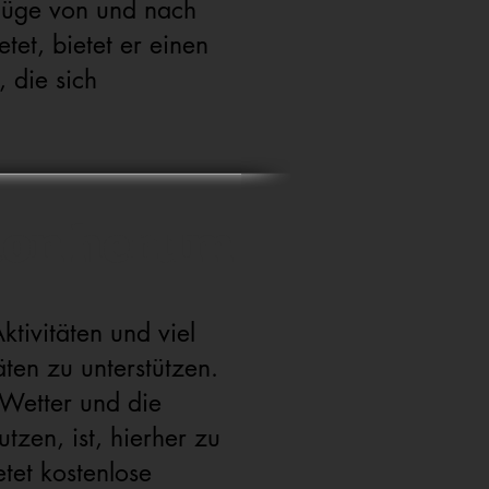
flüge von und nach
et, bietet er einen
 die sich
eton herum
tivitäten und viel
äten zu unterstützen.
 Wetter und die
tzen, ist, hierher zu
tet kostenlose