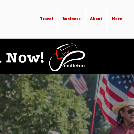
Travel
Business
About
More